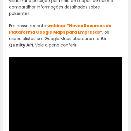
visualizar a poluição por meio de mapas de calor e
compartilhar informações detalhadas sobre
poluentes.
Em nosso recente
webinar “Novos Recursos da
Plataforma Google Maps para Empresas”
, os
especialistas em Google Maps abordaram a
Air
Quality API
. Vale a pena conferir: