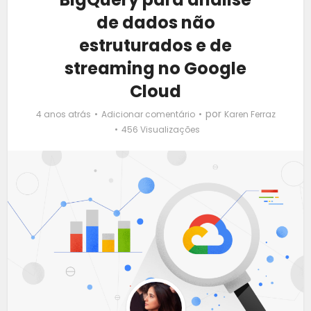
de dados não
estruturados e de
streaming no Google
Cloud
por
4 anos atrás
Adicionar comentário
Karen Ferraz
456 Visualizações