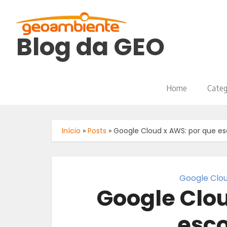
Blog da GEO
Home
Categ
Início
»
Posts
»
Google Cloud x AWS: por que e
Google Clo
Google Clo
esco