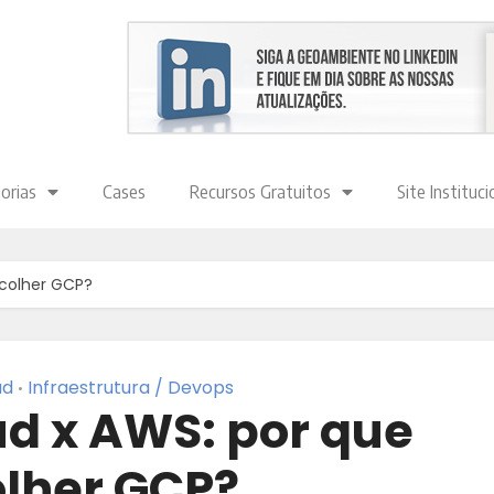
orias
Cases
Recursos Gratuitos
Site Instituci
scolher GCP?
ud
Infraestrutura / Devops
•
ud x AWS: por que
lher GCP?