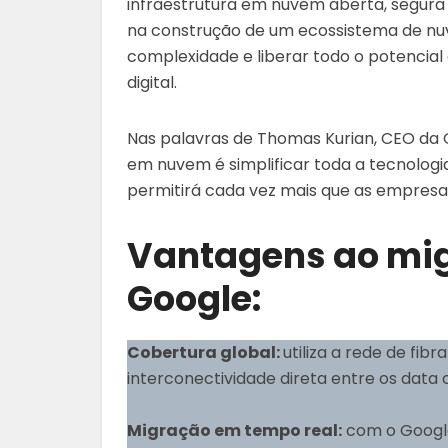
infraestrutura em nuvem aberta, segura e
na construção de um ecossistema de nuv
complexidade e liberar todo o potencia
digital.
Nas palavras de Thomas Kurian, CEO da
em nuvem é simplificar toda a tecnologia
permitirá cada vez mais que as empres
Vantagens ao mig
Google:
Cobertura global:
utiliza a rede de fib
interconectividade direta entre os data 
Migração em tempo real:
com o Google