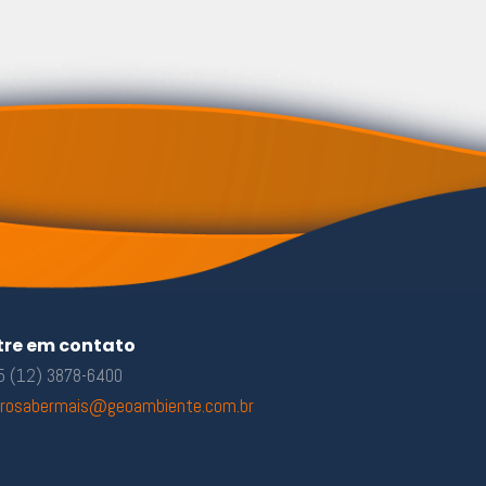
tre em contato
 (12) 3878-6400
rosabermais@geoambiente.com.br