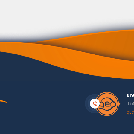
En
+55
que