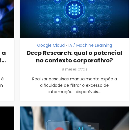
Google Cloud
IA / Machine Learning
•
 a
Deep Research: qual o potencial
..
no contexto corporativo?
8 meses atrás
 é
Realizar pesquisas manualmente expõe a
um
dificuldade de filtrar o excesso de
informações disponíveis...