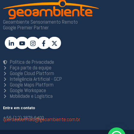
Geoambiente Sensoriamento Remoto
Google Premier Partner
Política de Privacidade
Faça parte da equipe
Google Cloud Platform
Inteligência Artificial - GCP
Google Maps Platform
Google Workspace
Mobilidade e Logística
Entre em contato
+55 (12) 3878-6400
querosabermais@geoambiente.com.br