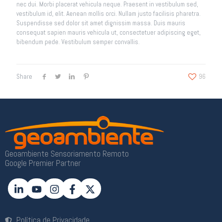
nec dui. Morbi placerat vehicula neque. Praesent in vestibulum sed,
vestibulum id, elit. Aenean mollis orci. Nullam justo facilisis pharetra.
Suspendisse sed dolor sit amet dignissim massa. Duis mauris
consequat sapien mauris vehicula ut, consectetuer adipiscing eget,
bibendum pede. Vestibulum semper convallis.
Share
96
Geoambiente Sensoriamento Remoto
Google Premier Partner
Política de Privacidade