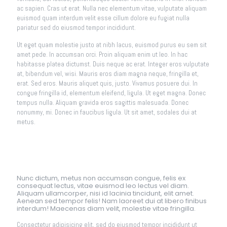
ac sapien. Cras ut erat. Nulla nec elementum vitae, vulputate aliquam
euismod quam interdum velit esse cillum dolore eu fugiat nulla
pariatur sed do eiusmod tempor incididunt.
Ut eget quam molestie justo at nibh lacus, euismod purus eu sem sit
amet pede. In accumsan orci. Proin aliquam enim ut leo. In hac
habitasse platea dictumst. Duis neque ac erat. Integer eros vulputate
at, bibendum vel, wisi. Mauris eros diam magna neque, fringilla et,
erat. Sed eros. Mauris aliquet quis, justo. Vivamus posuere dui. In
congue fringilla id, elementum eleifend, ligula. Ut eget magna. Donec
tempus nulla. Aliquam gravida eros sagittis malesuada. Donec
nonummy, mi. Donec in faucibus ligula. Ut sit amet, sodales dui at
metus.
Nunc dictum, metus non accumsan congue, felis ex
consequat lectus, vitae euismod leo lectus vel diam.
Aliquam ullamcorper, nisi id lacinia tincidunt, elit amet.
Aenean sed tempor felis! Nam laoreet dui at libero finibus
interdum! Maecenas diam velit, molestie vitae fringilla.
Consectetur adipisicing elit, sed do eiusmod tempor incididunt ut