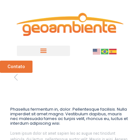
Sensoriamento Remoto
Contato
Phasellus fermentum in, dolor. Pellentesque facilisis. Nulla
imperdiet sit amet magna. Vestibulum dapibus, mauris
nec malesuada fames ac turpis velit, rhoncus eu, luctus et
interdum adipiscing wisi.
Lorem ipsum dolor sit amet sapien leo ac augue nec tincidunt
vehicula, dui lectus, pellentesque auctor velit. Mauris in wisi. Aenean