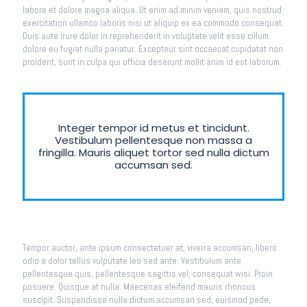
labore et dolore magna aliqua. Ut enim ad minim veniam, quis nostrud
exercitation ullamco laboris nisi ut aliquip ex ea commodo consequat.
Duis aute irure dolor in reprehenderit in voluptate velit esse cillum
dolore eu fugiat nulla pariatur. Excepteur sint occaecat cupidatat non
proident, sunt in culpa qui officia deserunt mollit anim id est laborum.
Integer tempor id metus et tincidunt.
Vestibulum pellentesque non massa a
fringilla. Mauris aliquet tortor sed nulla dictum
accumsan sed.
Tempor auctor, ante ipsum consectetuer at, viverra accumsan, libero
odio a dolor tellus vulputate leo sed ante. Vestibulum ante
pellentesque quis, pellentesque sagittis vel, consequat wisi. Proin
posuere. Quisque at nulla. Maecenas eleifend mauris rhoncus
suscipit. Suspendisse nulla dictum accumsan sed, euismod pede,